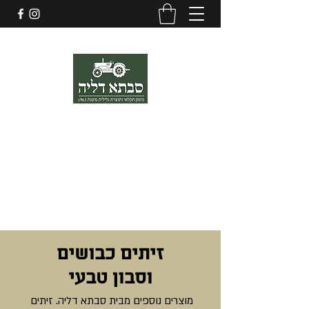
052-4355355
סבתא דליה
שמן זית, ריבות ועוד ... מהגליל
סבתא דליה מחבקת את כוחות הביטחון, משפחות החטופים, תושבי הצפון
והדרום.
בתקווה לחזרת כל החטופים הביתה במהרה והחלמה מהירה לפצועים בגוף
ובנפש
יחד ננצח
זיתים כבושים
וסבון טבעי
מוצרים נוספים מבית סבתא דליה. זיתים