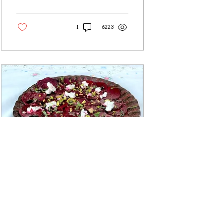
שלכם...
1
6223
20 בדצמ׳ 2021
∙
1
min
קרפצי'ו למתחילים