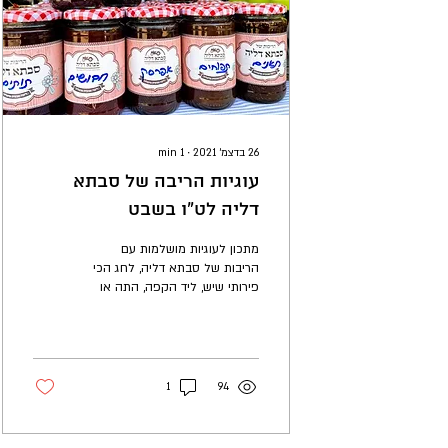
26 בדצמ׳ 2021
∙
1
min
עוגיות הריבה של סבתא
דליה לט"ו בשבט
מתכון לעוגיות מושלמות עם
הריבות של סבתא דליה, לחג הכי
פירותי שיש, ליד הקפה, התה או
הסיידר החם. הכנה קלה לאירוח
מושלם עם סבתא דליה
1
94