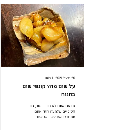
20 בדצמ׳ 2021
∙
1
min
על שום מה? קונפי שום
בתנור!
גם אם אתם לא חובבי שום, רוב
הסיכויים שלמעדן הזה אתם
תתחברו ואם לא... אז אתם
בהחלט יכולים לקבל כמה נקודות
זכות בשדרוג שולחן המטעמים