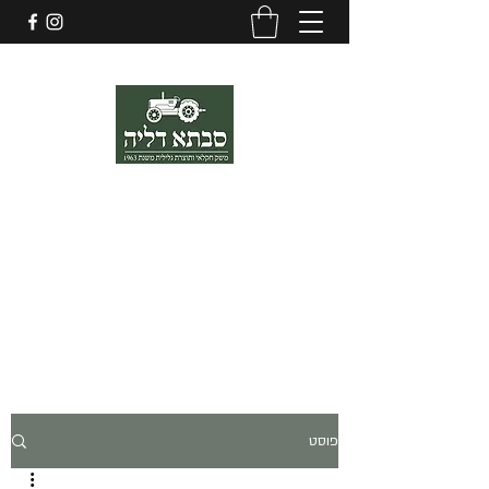
052-4355355
סבתא דליה
שמן זית, ריבות ועוד ... מהגליל
סבתא דליה מחבקת את כוחות הביטחון, משפחות החטופים, תושבי הצפון
והדרום.
בתקווה לחזרת כל החטופים הביתה במהרה והחלמה מהירה לפצועים בגוף
ובנפש
יחד ננצח
פוסט