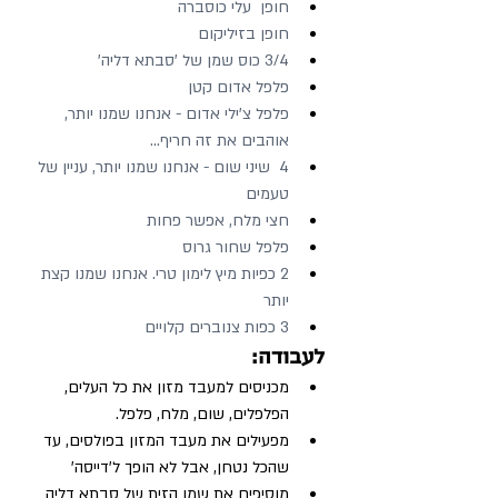
חופן  עלי כוסברה
חופן בזיליקום
3/4 כוס שמן של 'סבתא דליה'
פלפל אדום קטן
פלפל צ'ילי אדום - אנחנו שמנו יותר, 
אוהבים את זה חריף...
4  שיני שום - אנחנו שמנו יותר, עניין של 
טעמים
חצי מלח, אפשר פחות
פלפל שחור גרוס
2 כפיות מיץ לימון טרי. אנחנו שמנו קצת 
יותר
3 כפות צנוברים קלויים
לעבודה:
מכניסים למעבד מזון את כל העלים, 
הפלפלים, שום, מלח, פלפל.
מפעילים את מעבד המזון בפולסים, עד 
שהכל נטחן, אבל לא הופך ל'דייסה'
מוסיפים את שמן הזית של סבתא דליה 